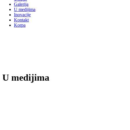
Galerija
U medijima
Inovacije
Kontakt
Korpa
U medijima