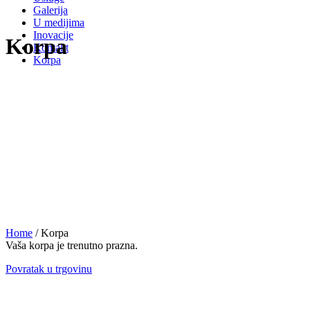
Galerija
U medijima
Inovacije
Korpa
Kontakt
Korpa
Home
/
Korpa
Vaša korpa je trenutno prazna.
Povratak u trgovinu