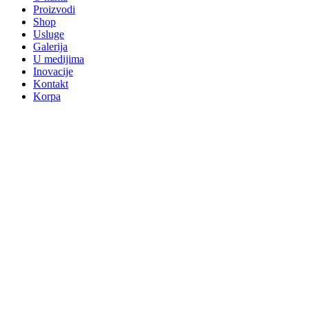
Proizvodi
Shop
Usluge
Galerija
U medijima
Inovacije
Kontakt
Korpa