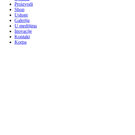
Proizvodi
Shop
Usluge
Galerija
U medijima
Inovacije
Kontakt
Korpa