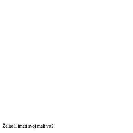
Želite li imati svoj mali vrt?
Sigurni smo da bi mnoge “super mame” poželjele začiniti svoja jela
svježe ubranim začinima koji bi im bili na dohvat ruke. Uz našeg
vrhunskog agronoma naučite i kako do male zelene oaze.
Pogledate par trikova koje je Haris podijelio sa svima nama.