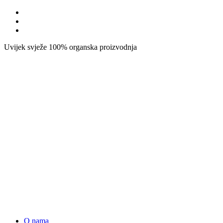
Uvijek svježe
100% organska proizvodnja
O nama
Proizvodi
Shop
Usluge
Galerija
U medijima
Inovacije
Kontakt
Korpa
18 Februara, 2021
28 Februara, 2021
Moj mali vrt