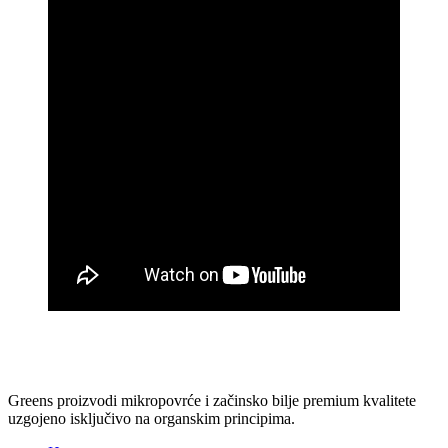
Greens proizvodi mikropovrće i začinsko bilje premium kvalitete
uzgojeno isključivo na organskim principima.
Home
O nama
Kontakt
© Copyright 2023. All Rights Reserved. Design & Development By
thesimple.ba