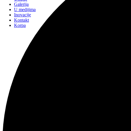
Galerija
U medijima
Inovacije
Kontakt
Korpa