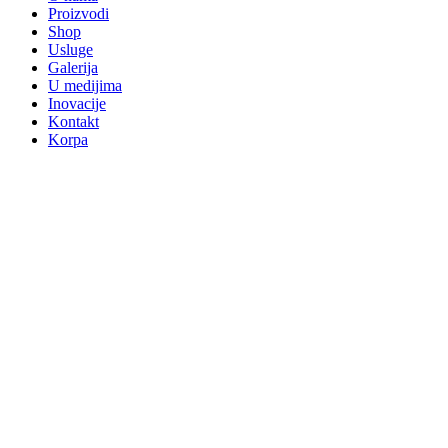
Proizvodi
Shop
Usluge
Galerija
U medijima
Inovacije
Kontakt
Korpa