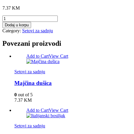
7.37
KM
Božična
pšenica
Dodaj u korpu
količina
Category:
Setovi za sadnju
Povezani proizvodi
Add to Cart
View Cart
Setovi za sadnju
Majčina dušica
0
out of 5
7.37
KM
Add to Cart
View Cart
Setovi za sadnju