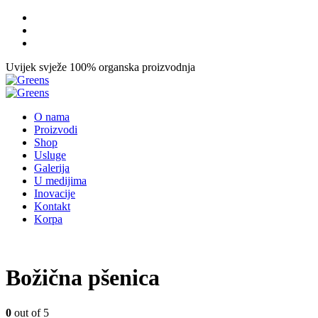
Uvijek svježe
100% organska proizvodnja
O nama
Proizvodi
Shop
Usluge
Galerija
U medijima
Inovacije
Kontakt
Korpa
Božična pšenica
0
out of 5