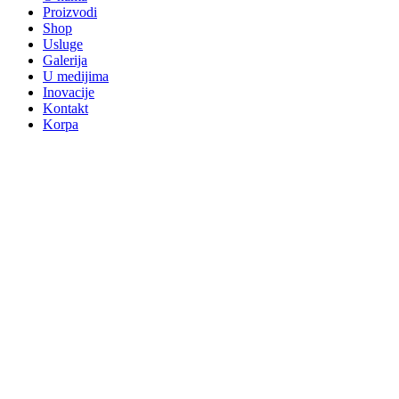
Proizvodi
Shop
Usluge
Galerija
U medijima
Inovacije
Kontakt
Korpa