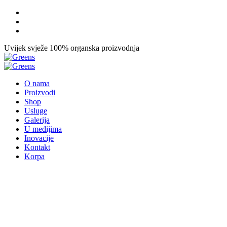
Uvijek svježe
100% organska proizvodnja
O nama
Proizvodi
Shop
Usluge
Galerija
U medijima
Inovacije
Kontakt
Korpa