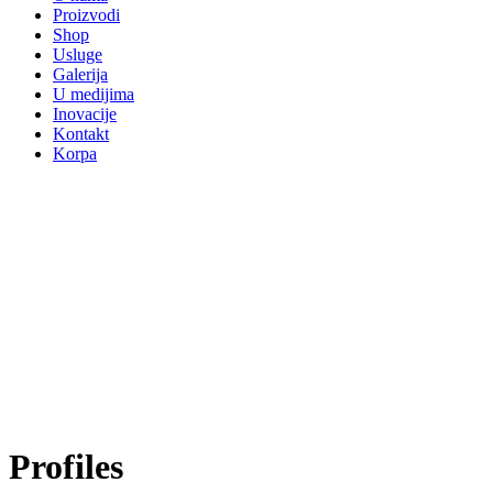
Proizvodi
Shop
Usluge
Galerija
U medijima
Inovacije
Kontakt
Korpa
Profiles