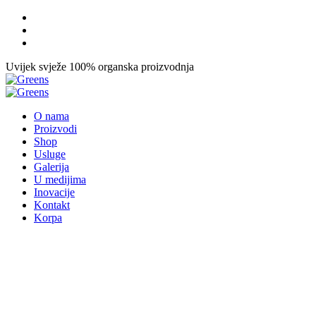
Uvijek svježe
100% organska proizvodnja
O nama
Proizvodi
Shop
Usluge
Galerija
U medijima
Inovacije
Kontakt
Korpa